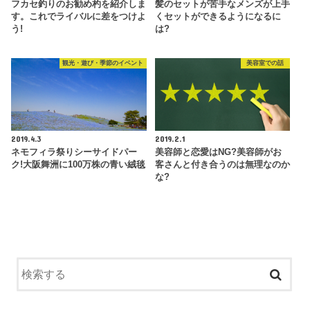
フカセ釣りのお勧め杓を紹介しま
髪のセットが苦手なメンズが上手
す。これでライバルに差をつけよ
くセットができるようになるに
う!
は?
観光・遊び・季節のイベント
美容室での話
2019.4.3
2019.2.1
ネモフィラ祭りシーサイドパー
美容師と恋愛はNG?美容師がお
ク!大阪舞洲に100万株の青い絨毯
客さんと付き合うのは無理なのか
な?