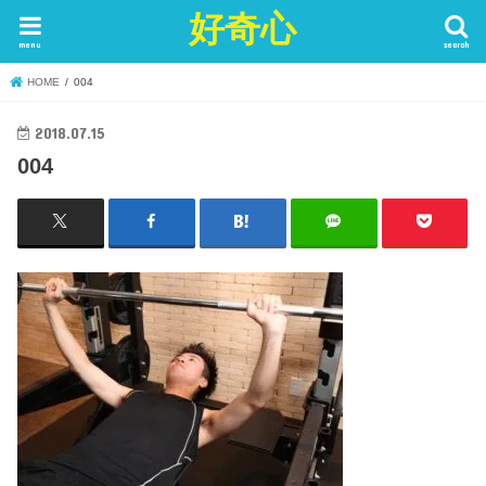
好奇心
menu
search
HOME
004
2018.07.15
004