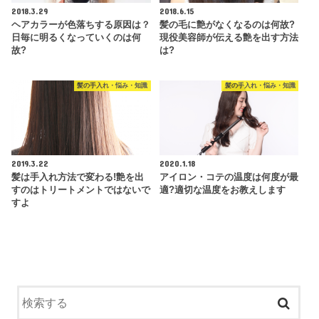
2018.3.29
2018.6.15
ヘアカラーが色落ちする原因は？
髪の毛に艶がなくなるのは何故?
日毎に明るくなっていくのは何
現役美容師が伝える艶を出す方法
故?
は?
髪の手入れ・悩み・知識
髪の手入れ・悩み・知識
2019.3.22
2020.1.18
髪は手入れ方法で変わる!艶を出
アイロン・コテの温度は何度が最
すのはトリートメントではないで
適?適切な温度をお教えします
すよ