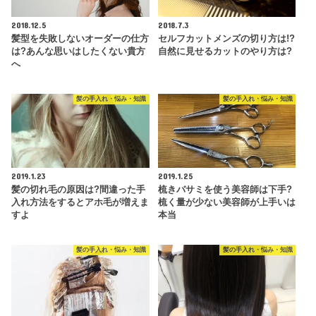
2018.12.5
2018.7.3
髪型を失敗しないオーダーの仕方
セルフカットメンズの切り方は!?
は?あんな思いはしたくない貴方
自然に見せるカットのやり方は?
へ
髪の手入れ・悩み・知識
髪の手入れ・悩み・知識
2019.1.23
2019.1.25
髪の切れ毛の原因は?間違った手
梳きバサミを使う美容師は下手?
入れ方法をするとアホ毛が増えま
梳く量が少ない美容師が上手いは
すよ
本当
髪の手入れ・悩み・知識
髪の手入れ・悩み・知識