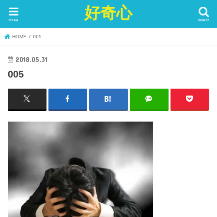
好奇心
menu
search
HOME
005
2018.05.31
005