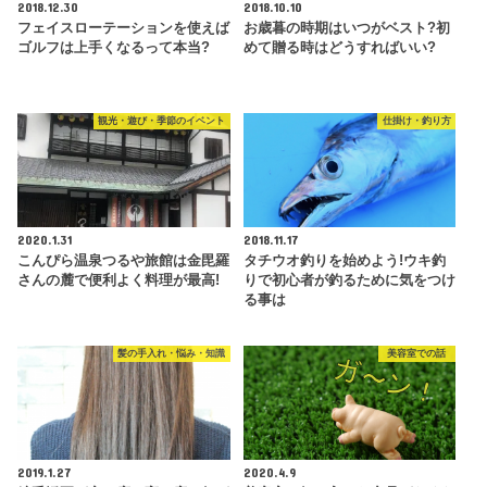
2018.12.30
2018.10.10
フェイスローテーションを使えば
お歳暮の時期はいつがベスト?初
ゴルフは上手くなるって本当?
めて贈る時はどうすればいい?
観光・遊び・季節のイベント
仕掛け・釣り方
2020.1.31
2018.11.17
こんぴら温泉つるや旅館は金毘羅
タチウオ釣りを始めよう!ウキ釣
さんの麓で便利よく料理が最高!
りで初心者が釣るために気をつけ
る事は
髪の手入れ・悩み・知識
美容室での話
2019.1.27
2020.4.9