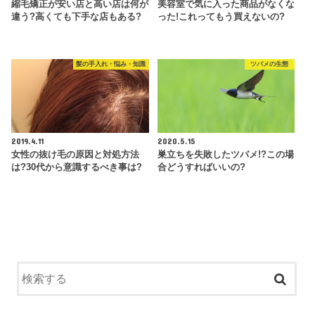
縮毛矯正が安い店と高い店は何が
美容室で気に入った商品がなくな
違う?高くても下手な店もある?
った!これってもう買えないの?
髪の手入れ・悩み・知識
ツバメの生態
2019.4.11
2020.5.15
女性の抜け毛の原因と対処方法
巣立ちを失敗したツバメ!?この場
は?30代から意識するべき事は?
合どうすればいいの?