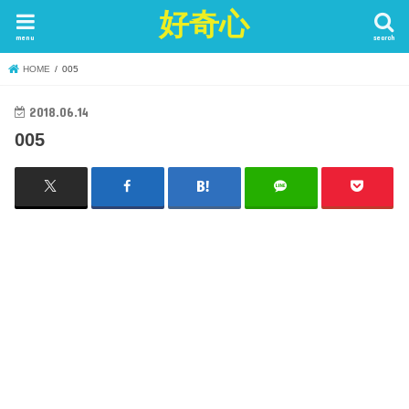
好奇心
menu
search
HOME
005
2018.06.14
005