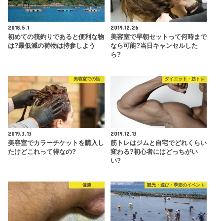
2018.5.1
2019.12.26
初めての筏釣りであると便利な物
美容室で早朝セットって何時まで
は?最低減の荷物は持参しよう
なら可能?当日キャンセルした
ら?
美容室での話
ダイエット・筋トレ
2019.3.13
2019.12.13
美容室でカラーチケットを購入し
筋トレはジムと自宅でどれくらい
たけどこれって得なの?
変わる?初心者にはどっちがい
い?
健康
観光・遊び・季節のイベント