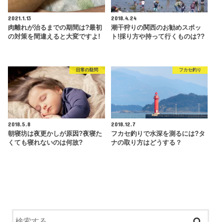
2021.1.13
2018.4.24
肉離れが治るまでの期間は?最初
潮干狩りの関西のお勧めスポッ
の対策を間違えると大変ですよ!
ト!採り方や持って行くものは??
日常の疑問
フカセ釣り
2018.5.8
2018.12.7
朝寝坊は夜更かしが原因?夜寝た
フカセ釣りで水深を測るには?タ
くても寝れないのは何故?
ナの取り方はどうする？