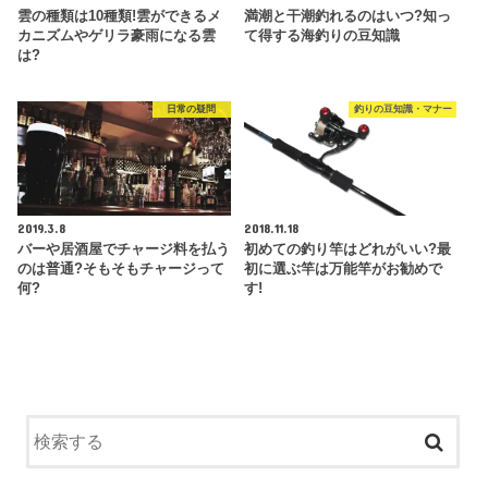
雲の種類は10種類!雲ができるメ
満潮と干潮釣れるのはいつ?知っ
カニズムやゲリラ豪雨になる雲
て得する海釣りの豆知識
は?
日常の疑問
釣りの豆知識・マナー
2019.3.8
2018.11.18
バーや居酒屋でチャージ料を払う
初めての釣り竿はどれがいい?最
のは普通?そもそもチャージって
初に選ぶ竿は万能竿がお勧めで
何?
す!