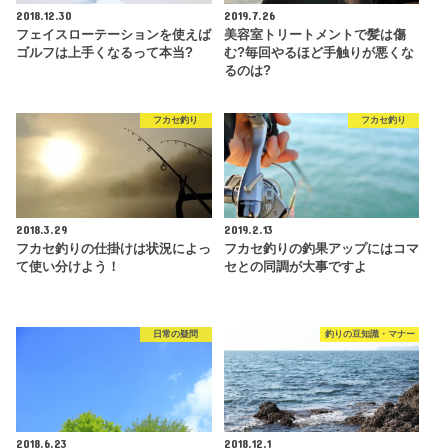
2018.12.30
2019.7.26
フェイスローテーションを使えば
美容室トリートメントで髪は傷
ゴルフは上手くなるって本当?
む?毎回やるほど手触りが悪くな
るのは?
フカセ釣り
フカセ釣り
2018.3.29
2019.2.13
フカセ釣りの仕掛けは状況によっ
フカセ釣りの釣果アップにはコマ
て使い分けよう！
セとの同調が大事ですよ
日常の疑問
釣りの豆知識・マナー
2018.6.23
2018.12.1