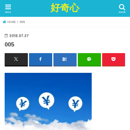
好奇心
menu
search
HOME
005
2018.07.27
005