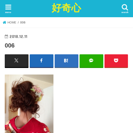
好奇心
menu
search
HOME
006
2018.12.11
006