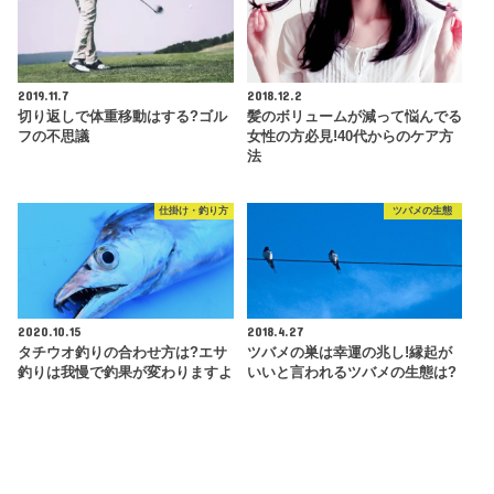
2019.11.7
2018.12.2
切り返しで体重移動はする?ゴル
髪のボリュームが減って悩んでる
フの不思議
女性の方必見!40代からのケア方
法
仕掛け・釣り方
ツバメの生態
2020.10.15
2018.4.27
タチウオ釣りの合わせ方は?エサ
ツバメの巣は幸運の兆し!縁起が
釣りは我慢で釣果が変わりますよ
いいと言われるツバメの生態は?