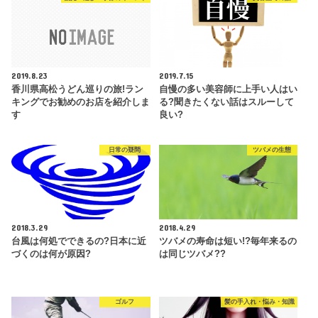
2019.8.23
2019.7.15
香川県高松うどん巡りの旅!ラン
自慢の多い美容師に上手い人はい
キングでお勧めのお店を紹介しま
る?聞きたくない話はスルーして
す
良い?
日常の疑問
ツバメの生態
2018.3.29
2018.4.29
台風は何処でできるの?日本に近
ツバメの寿命は短い!?毎年来るの
づくのは何が原因?
は同じツバメ??
ゴルフ
髪の手入れ・悩み・知識