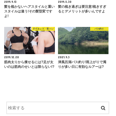
2019.9.13
2019.5.30
髪を梳かないヘアスタイルと重い
髪の梳き過ぎは要注意!梳きすぎ
スタイルは違う!その髪型変です
るとデメリットが多いんですよ
よ!
ダイエット・筋トレ
バス釣り
2019.12.20
2021.9.3
筋肉太りから痩せるには?足が太
津風呂湖バス釣り!雨上がりで濁
いのは筋肉のせいとは限らない!?
りが多い日に有効なルアーは?