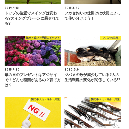
2019.4.10
2018.3.29
トップの位置でスイングは変わ
フカセ釣りの仕掛けは状況によっ
る?スイングプレーンに乗せれて
て使い分けよう！
る?
観光・遊び・季節のイベント
ツバメの生態
2018.4.20
2020.5.6
母の日のプレゼントはアジサイ
ツバメの数が減少している?人の
で！どんな種類があるの？育て方
生活環境の変化が関係している!?
は？
髪の手入れ・悩み・知識
髪の手入れ・悩み・知識