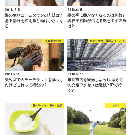
2018.12.5
2018.6.15
髪のボリュームダウンの方法は?
髪の毛に艶がなくなるのは何故?
ある部分を抑えると頭は小さくな
現役美容師が伝える艶を出す方法
る
は?
美容室での話
観光・遊び・季節のイベント
2019.3.13
2018.5.29
美容室でカラーチケットを購入し
奈良市内を観光しよう!大阪から
たけどこれって得なの?
の交通アクセスは近鉄?JRで行
く?
髪の手入れ・悩み・知識
ゴルフ