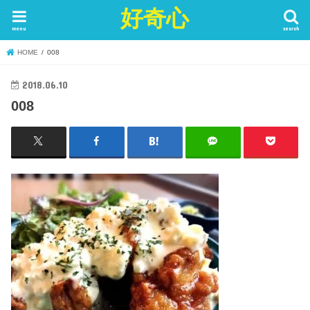
好奇心
menu
search
HOME
008
2018.06.10
008