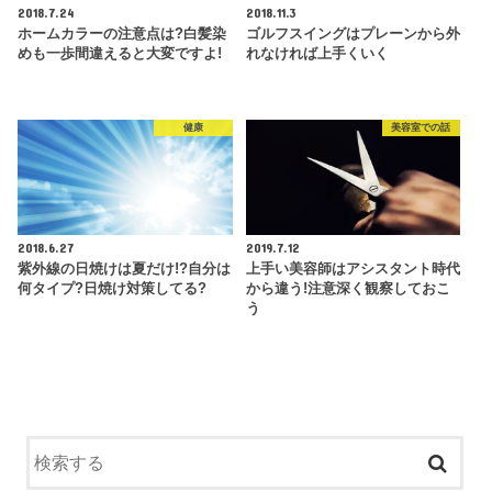
2018.7.24
2018.11.3
ホームカラーの注意点は?白髪染
ゴルフスイングはプレーンから外
めも一歩間違えると大変ですよ!
れなければ上手くいく
健康
美容室での話
2018.6.27
2019.7.12
紫外線の日焼けは夏だけ!?自分は
上手い美容師はアシスタント時代
何タイプ?日焼け対策してる?
から違う!注意深く観察しておこ
う