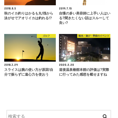
2018.8.5
2019.7.15
秋のイカ釣りはかるも丸!筏から
自慢の多い美容師に上手い人はい
泳がせでアオリイカは釣れる!?
る?聞きたくない話はスルーして
良い?
ゴルフ
観光・遊び・季節のイベント
2018.3.29
2020.2.20
スライスは腕の使い方が原因!自
道後温泉椿館本館の評価は?実際
分で振らずに遠心力を使おう
に行ってみた感想を載せますね