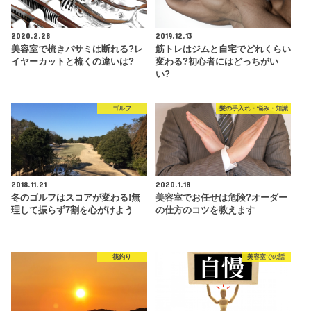
2020.2.28
2019.12.13
美容室で梳きバサミは断れる?レ
筋トレはジムと自宅でどれくらい
イヤーカットと梳くの違いは?
変わる?初心者にはどっちがい
い?
ゴルフ
髪の手入れ・悩み・知識
2018.11.21
2020.1.18
冬のゴルフはスコアが変わる!無
美容室でお任せは危険?オーダー
理して振らず7割を心がけよう
の仕方のコツを教えます
筏釣り
美容室での話