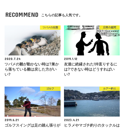
RECOMMEND
こちらの記事も人気です。
ツバメの生態
日常の疑問
2020.7.24
2019.1.12
ツバメの雛が動かない時は?巣か
友達に絶縁された!仲直りするに
ら落ちている雛は戻した方がい
は?できない時はどうすればい
い?
い?
ゴルフ
ルアー釣り
2019.6.21
2023.4.21
ゴルフスイングは足の踏ん張りが
ヒラメやマゴチ釣りのタックルは