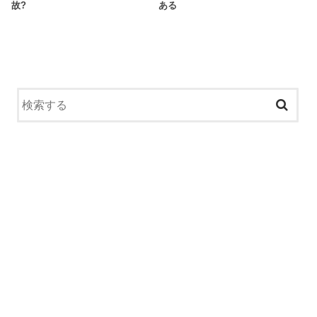
故?
ある