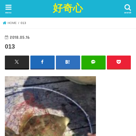
好奇心
menu
search
HOME
013
2018.05.16
013