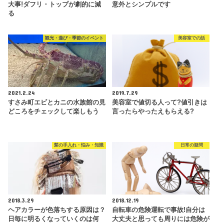
大事!ダフリ・トップが劇的に減
意外とシンプルです
る
観光・遊び・季節のイベント
美容室での話
2021.2.24
2019.7.29
すさみ町エビとカニの水族館の見
美容室で値切る人って?値引きは
どころをチェックして楽しもう
言ったらやったえもらえる?
髪の手入れ・悩み・知識
日常の疑問
2018.3.29
2018.12.19
ヘアカラーが色落ちする原因は？
自転車の危険運転で事故!自分は
日毎に明るくなっていくのは何
大丈夫と思っても周りには危険が