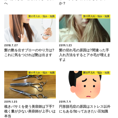
へ
か？
髪の手入れ・悩み・知識
髪の手入れ・悩み・知識
2018.7.27
2019.1.23
髪の艶を出すブローのやり方は?
髪の切れ毛の原因は?間違った手
これに気をつければ艶は出ます
入れ方法をするとアホ毛が増えま
すよ
髪の手入れ・悩み・知識
髪の手入れ・悩み・知識
2019.1.25
2019.7.9
梳きバサミを使う美容師は下手?
円形脱毛症の原因はストレス以外
梳く量が少ない美容師が上手いは
にもある!知っておきたい豆知識
本当