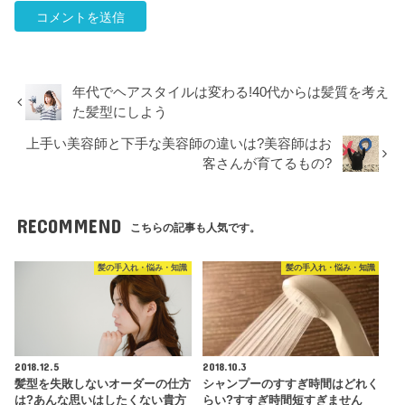
年代でヘアスタイルは変わる!40代からは髪質を考え
た髪型にしよう
上手い美容師と下手な美容師の違いは?美容師はお
客さんが育てるもの?
RECOMMEND
こちらの記事も人気です。
髪の手入れ・悩み・知識
髪の手入れ・悩み・知識
2018.12.5
2018.10.3
髪型を失敗しないオーダーの仕方
シャンプーのすすぎ時間はどれく
は?あんな思いはしたくない貴方
らい?すすぎ時間短すぎません