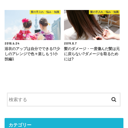
髪の手入れ・悩み・知識
髪の手入れ・悩み・知識
2018.6.24
2019.8.7
浴衣のアップは自分でできる!?少
髪のダメージ・一度傷んだ髪は元
しのアレンジで色々楽しもう!小
に戻らない?ダメージを取るため
技編1
には?
カテゴリー