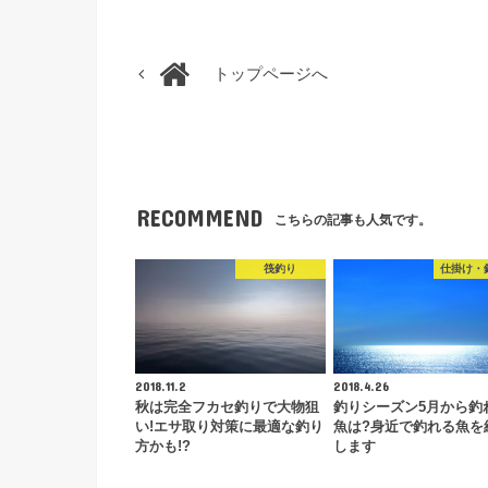
トップページへ
RECOMMEND
こちらの記事も人気です。
筏釣り
仕掛け・
2018.11.2
2018.4.26
秋は完全フカセ釣りで大物狙
釣りシーズン5月から釣
い!エサ取り対策に最適な釣り
魚は?身近で釣れる魚を
方かも!?
します