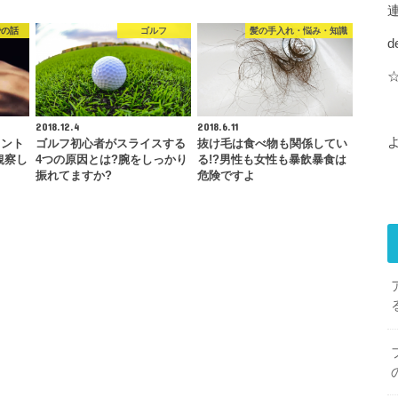
での話
ゴルフ
髪の手入れ・悩み・知識
d
2018.12.4
2018.6.11
タント
ゴルフ初心者がスライスする
抜け毛は食べ物も関係してい
観察し
4つの原因とは?腕をしっかり
る!?男性も女性も暴飲暴食は
振れてますか?
危険ですよ