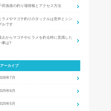
千田漁港の釣り場情報とアクセス方法
ヒラメやマゴチ釣りのタックルは意外とシン
プルです
波止からマゴチやヒラメを釣る時に意識した
い事は?
アーカイブ
2026年7月
2025年6月
2025年5月