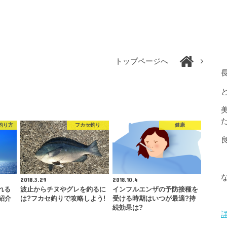
トップページへ
釣り方
フカセ釣り
健康
2018.3.29
2018.10.4
れる
波止からチヌやグレを釣るに
インフルエンザの予防接種を
紹介
は?フカセ釣りで攻略しよう!
受ける時期はいつが最適?持
続効果は?