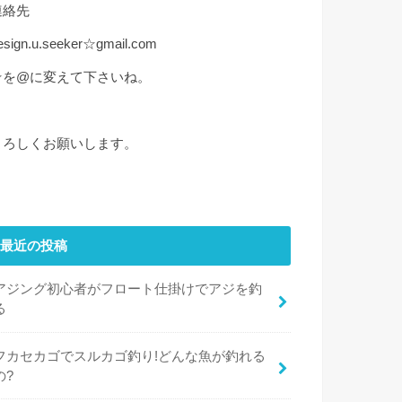
連絡先
esign.u.seeker☆gmail.com
☆を@に変えて下さいね。
よろしくお願いします。
最近の投稿
アジング初心者がフロート仕掛けでアジを釣
る
フカセカゴでスルカゴ釣り!どんな魚が釣れる
の?