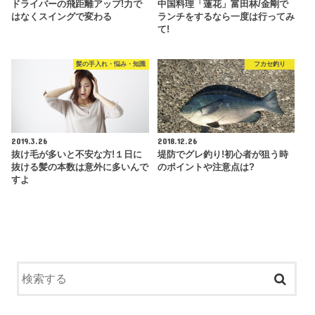
ドライバーの飛距離アップ!力で
中国料理「蓮花」富田林/金剛で
はなくスイングで変わる
ランチをするなら一度は行ってみ
て!
髪の手入れ・悩み・知識
フカセ釣り
2019.3.26
2018.12.26
抜け毛が多いと不安な方!１日に
堤防でグレ釣り!初心者が狙う時
抜ける髪の本数は意外に多いんで
のポイントや注意点は?
すよ