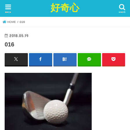
好奇心
menu
search
HOME
016
2018.05.19
016