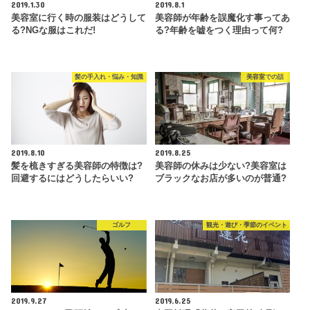
2019.1.30
2019.8.1
美容室に行く時の服装はどうして
美容師が年齢を誤魔化す事ってあ
る?NGな服はこれだ!
る?年齢を嘘をつく理由って何?
髪の手入れ・悩み・知識
美容室での話
2019.8.10
2019.8.25
髪を梳きすぎる美容師の特徴は?
美容師の休みは少ない?美容室は
回避するにはどうしたらいい?
ブラックなお店が多いのが普通?
ゴルフ
観光・遊び・季節のイベント
2019.9.27
2019.6.25