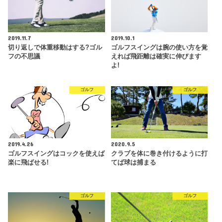
2019.11.7
2019.10.1
切り返しで体重移動はする?ゴル
ゴルフスイングは腕の使い方を覚
フの不思議
えれば飛距離は確実に伸びます
よ!
ゴルフ
ゴルフ
2019.4.26
2020.9.5
ゴルフスイングはコックを使えば
クラブを体に巻き付けるように打
楽に飛ばせる!
てば球は捕まる
ゴルフ
ゴルフ