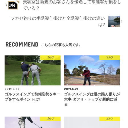
美容室は新規のお客さんを優遇して常連客が損をし
ている？
フカセ釣りの半誘導仕掛けと全誘導仕掛けの違い
は?
RECOMMEND
こちらの記事も人気です。
ゴルフ
ゴルフ
2019.9.24
2019.6.21
ゴルフスイングで前傾姿勢をキー
ゴルフスイングは足の踏ん張りが
プをするポイントは?
大事!ダフリ・トップが劇的に減
る
ゴルフ
ゴルフ