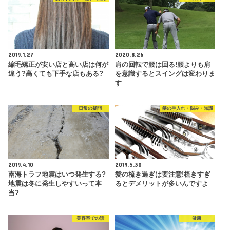
2019.1.27
2020.8.26
縮毛矯正が安い店と高い店は何が
肩の回転で腰は回る!腰よりも肩
違う?高くても下手な店もある?
を意識するとスイングは変わりま
す
日常の疑問
髪の手入れ・悩み・知識
2019.4.10
2019.5.30
南海トラフ地震はいつ発生する?
髪の梳き過ぎは要注意!梳きすぎ
地震は冬に発生しやすいって本
るとデメリットが多いんですよ
当?
美容室での話
健康