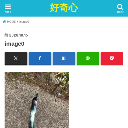
好奇心
menu
search
HOME
image0
2020.10.15
image0