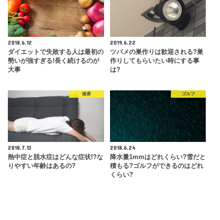
2018.6.12
2019.6.22
ダイエットで失敗する人は最初の
ツバメの巣作りは歓迎される?巣
勢いが強すぎる!長く続けるのが
作りしてもらいたい時にする事
大事
は?
健康
ゴルフ
2018.7.13
2018.6.24
熱中症と脱水症はどんな症状!?な
降水量1mmはどれくらい?雪だと
りやすい年齢はあるの?
積もる?ゴルフができるのはどれ
くらい?