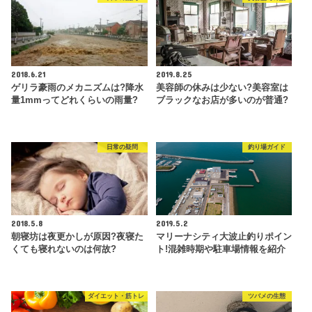
2018.6.21
2019.8.25
ゲリラ豪雨のメカニズムは?降水
美容師の休みは少ない?美容室は
量1mmってどれくらいの雨量?
ブラックなお店が多いのが普通?
日常の疑問
釣り場ガイド
2018.5.8
2019.5.2
朝寝坊は夜更かしが原因?夜寝た
マリーナシティ大波止釣りポイン
くても寝れないのは何故?
ト!混雑時期や駐車場情報を紹介
ダイエット・筋トレ
ツバメの生態