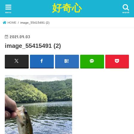
好奇心
menu
search
HOME
image_55415491 (2)
2021.09.03
image_55415491 (2)