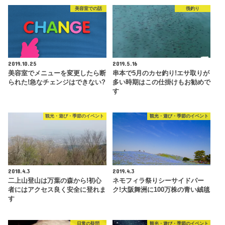
美容室での話
筏釣り
2019.10.25
2019.5.16
美容室でメニューを変更したら断
串本で5月のカセ釣り!エサ取りが
られた!急なチェンジはできない?
多い時期はこの仕掛けもお勧めで
す
観光・遊び・季節のイベント
観光・遊び・季節のイベント
2018.4.3
2019.4.3
二上山登山は万葉の森から!初心
ネモフィラ祭りシーサイドパー
者にはアクセス良く安全に登れま
ク!大阪舞洲に100万株の青い絨毯
す
日常の疑問
観光・遊び・季節のイベント