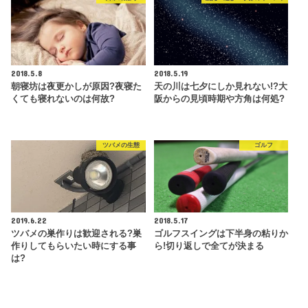
2018.5.8
2018.5.19
朝寝坊は夜更かしが原因?夜寝た
天の川は七夕にしか見れない!?大
くても寝れないのは何故?
阪からの見頃時期や方角は何処?
ツバメの生態
ゴルフ
2019.6.22
2018.5.17
ツバメの巣作りは歓迎される?巣
ゴルフスイングは下半身の粘りか
作りしてもらいたい時にする事
ら!切り返しで全てが決まる
は?