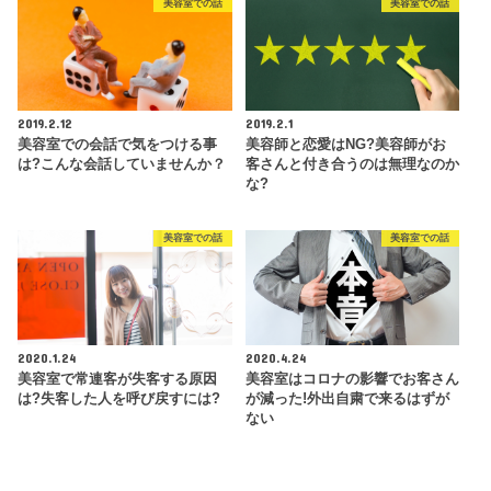
美容室での話
美容室での話
2019.2.12
2019.2.1
美容室での会話で気をつける事
美容師と恋愛はNG?美容師がお
は?こんな会話していませんか？
客さんと付き合うのは無理なのか
な?
美容室での話
美容室での話
2020.1.24
2020.4.24
美容室で常連客が失客する原因
美容室はコロナの影響でお客さん
は?失客した人を呼び戻すには?
が減った!外出自粛で来るはずが
ない