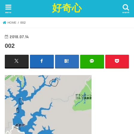
好奇心
menu
search
HOME
002
2018.07.14
002