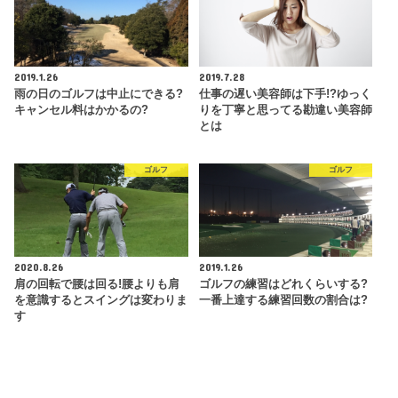
2019.1.26
2019.7.28
雨の日のゴルフは中止にできる?
仕事の遅い美容師は下手!?ゆっく
キャンセル料はかかるの?
りを丁寧と思ってる勘違い美容師
とは
ゴルフ
ゴルフ
2020.8.26
2019.1.26
肩の回転で腰は回る!腰よりも肩
ゴルフの練習はどれくらいする?
を意識するとスイングは変わりま
一番上達する練習回数の割合は?
す