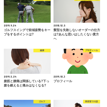
2019.9.24
2018.12.5
ゴルフスイングで前傾姿勢をキー
髪型を失敗しないオーダーの仕方
プをするポイントは?
は?あんな思いはしたくない貴方
へ
健康
プロフィール
2019.5.24
2019.10.3
腹筋と腰痛は関係している?下っ
プロフィール
腹を鍛えると痛みはなくなる?
ゴルフ
美容室での話