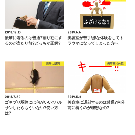
2018.12.13
2019.6.6
後輩に奢るのは普通?割り勘にす
美容室が苦手!嫌な体験をしてト
るのが当たり前?どっちが正解?
ラウマになってしまった方へ
日常の疑問
美容室での話
2018.7.20
2019.5.6
ゴキブリ駆除には何がいい?バル
美容室に遅刻するのは普通?何分
サンしたらもういない?使い方
前に着くのが理想なの?
は?