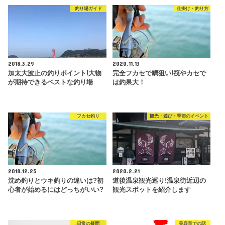
釣り場ガイド
仕掛け・釣り方
2018.3.29
2020.11.13
加太大波止の釣りポイント!大物
完全フカセで鯛狙い!筏やカセで
が期待できるベストな釣り場
は釣果大！
フカセ釣り
観光・遊び・季節のイベント
2018.12.25
2020.2.21
沈め釣りとウキ釣りの違いは?初
道後温泉観光巡り!温泉街近辺の
心者が始めるにはどっちがいい?
観光スポットを紹介します
日常の疑問
美容室での話