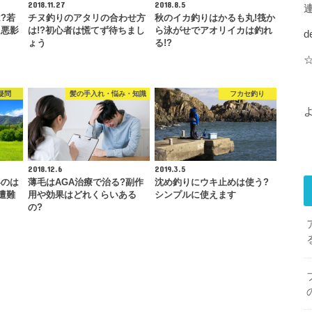
2018.11.27
2018.8.5
?若
チヌ釣りのアタリの合わせ方
秋のイカ釣りはかるも丸!筏か
に悪影
は!?初心者は慌てず待ちまし
ら泳がせでアオリイカは釣れ
d
ょう
る!?
疑問
髪の手入れ・悩み・知識
フカセ釣り
2018.12.6
2019.3.5
いのは
薄毛はAGA治療で治る?副作
沈め釣りにウキ止めは使う?
遭難
用や効果はどれくらいある
シンプルに使えます
の?