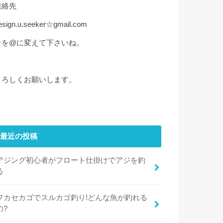
連絡先
esign.u.seeker☆gmail.com
☆を@に変えて下さいね。
よろしくお願いします。
最近の投稿
アジング初心者がフロート仕掛けでアジを釣
る
フカセカゴでスルカゴ釣り!どんな魚が釣れる
の?