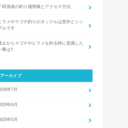
千田漁港の釣り場情報とアクセス方法
ヒラメやマゴチ釣りのタックルは意外とシン
プルです
波止からマゴチやヒラメを釣る時に意識した
い事は?
アーカイブ
2026年7月
2025年6月
2025年5月