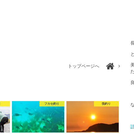
トップページへ
康
フカセ釣り
筏釣り