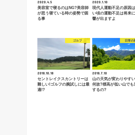
2020.4.5
2020.1.10
美容室で寝るのはNG?美容師
現代人運動不足の原因は
が思う寝ている時の姿勢で困
い頃の運動不足は将来
る事
響が出ますよ
ゴルフ
日常の
2018.10.18
2018.7.10
セントレイクスカントリーは
山の天気が変わりやす
難しい!ゴルフの腕試しには最
何故?標高が低い山でも
適!?
するの?