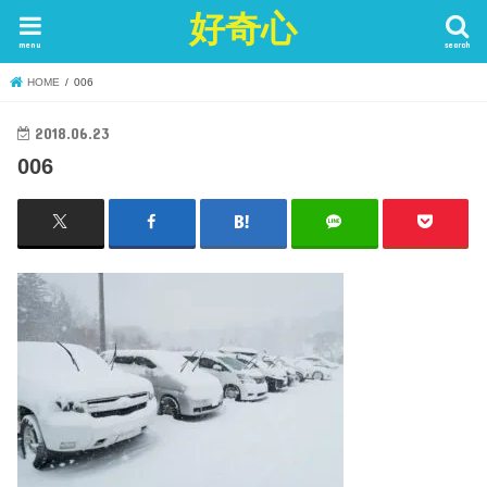
好奇心
menu
search
HOME
006
2018.06.23
006