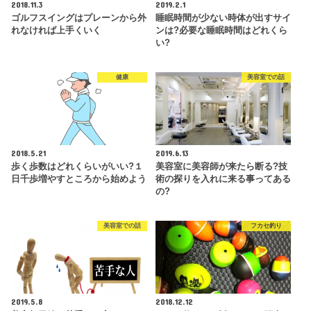
2018.11.3
2019.2.1
ゴルフスイングはプレーンから外
睡眠時間が少ない時体が出すサイ
れなければ上手くいく
ンは?必要な睡眠時間はどれくら
い?
健康
美容室での話
2018.5.21
2019.6.13
歩く歩数はどれくらいがいい?１
美容室に美容師が来たら断る?技
日千歩増やすところから始めよう
術の探りを入れに来る事ってある
の?
美容室での話
フカセ釣り
2019.5.8
2018.12.12