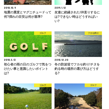
2018.10.9
2019.1.12
地震の震度とマグニチュードって
友達に絶縁された!仲直りするに
何?揺れの目安は何が基準?
は?できない時はどうすればい
い?
ゴルフ
フカセ釣り
2018.5.13
2018.12.20
初心者の雨の日のゴルフで気をつ
冬の防波堤でフカセ釣り!チヌを
けたい事と意識したいポイント
釣る時の場所の選び方はどうす
は?
る?
ゴルフ
ゴルフ