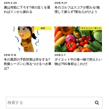
2019.2.20
2018.11.21
腕は何処に下ろす?体の近くを通
冬のゴルフはスコアが変わる!無
ればインから振れる
理して振らず7割を心がけよう
健康
ダイエット・筋トレ
2018.11.16
2018.5.7
冬の風邪の予防対策は何をする?
ダイエット中の食べ物で控えたい
乾燥シーズンに気をつけるべき事
物は?NG食材はこれだ!
は?