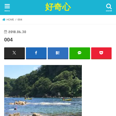
好奇心
menu
search
HOME
004
2018.06.30
004