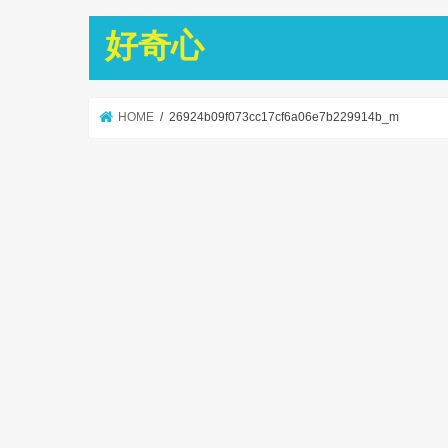
好奇心
HOME
26924b09f073cc17cf6a06e7b229914b_m