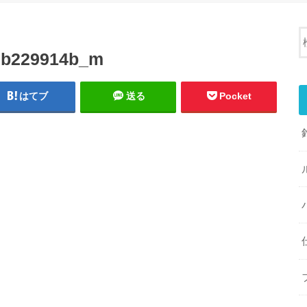
7b229914b_m
はてブ
送る
Pocket