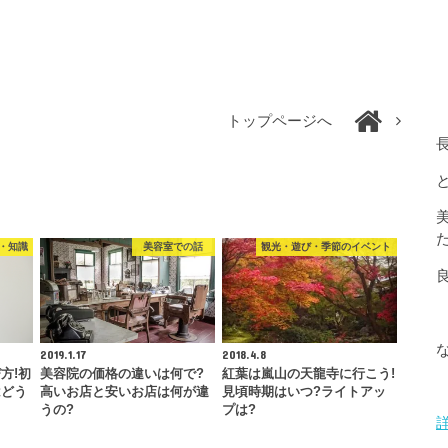
トップページへ
・知識
美容室での話
観光・遊び・季節のイベント
2019.1.17
2018.4.8
方!初
美容院の価格の違いは何で?
紅葉は嵐山の天龍寺に行こう!
はどう
高いお店と安いお店は何が違
見頃時期はいつ?ライトアッ
うの?
プは?