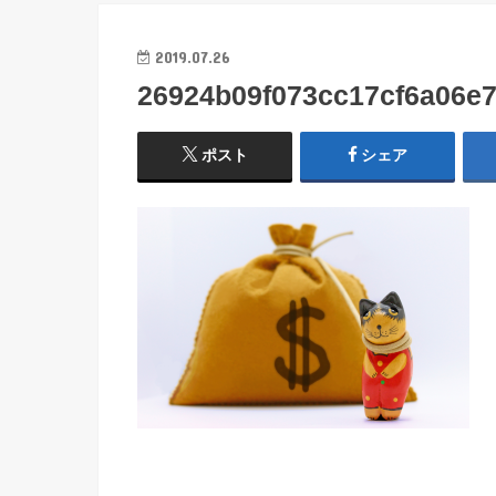
2019.07.26
26924b09f073cc17cf6a06e
ポスト
シェア