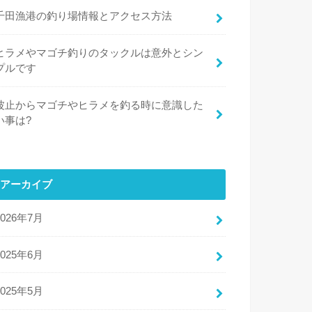
千田漁港の釣り場情報とアクセス方法
ヒラメやマゴチ釣りのタックルは意外とシン
プルです
波止からマゴチやヒラメを釣る時に意識した
い事は?
アーカイブ
2026年7月
2025年6月
2025年5月