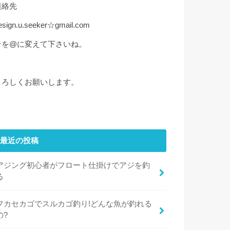
連絡先
esign.u.seeker☆gmail.com
☆を@に変えて下さいね。
よろしくお願いします。
最近の投稿
アジング初心者がフロート仕掛けでアジを釣
る
フカセカゴでスルカゴ釣り!どんな魚が釣れる
の?