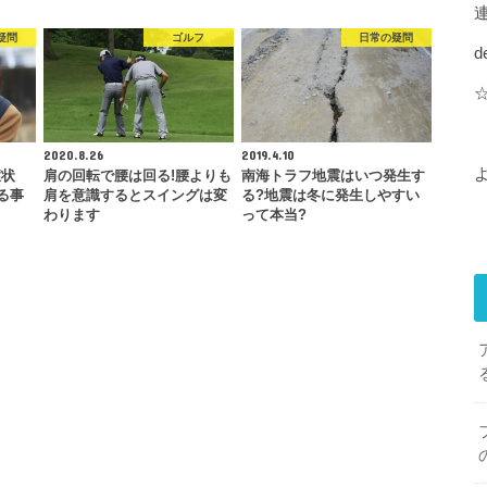
疑問
ゴルフ
日常の疑問
d
2020.8.26
2019.4.10
症状
肩の回転で腰は回る!腰よりも
南海トラフ地震はいつ発生す
る事
肩を意識するとスイングは変
る?地震は冬に発生しやすい
わります
って本当?