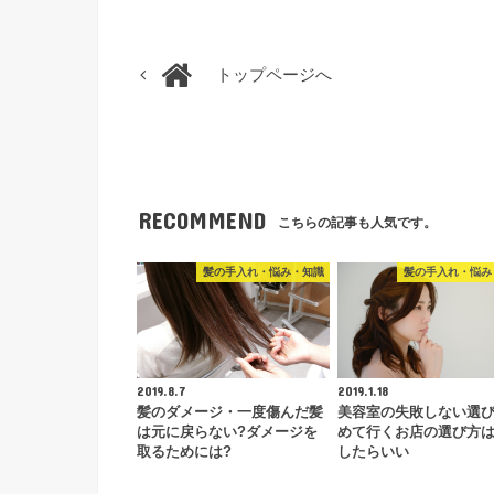
トップページへ
RECOMMEND
こちらの記事も人気です。
髪の手入れ・悩み・知識
髪の手入れ・悩み
2019.8.7
2019.1.18
髪のダメージ・一度傷んだ髪
美容室の失敗しない選び
は元に戻らない?ダメージを
めて行くお店の選び方
取るためには?
したらいい