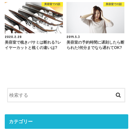
美容室での話
美容室での話
2020.2.28
2019.5.3
美容室で梳きバサミは断れる?レ
美容室の予約時間に遅刻したら断
イヤーカットと梳くの違いは?
られた!何分までなら遅れてOK?
カテゴリー