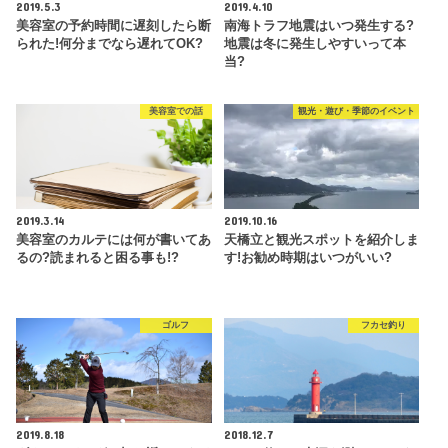
2019.5.3
2019.4.10
美容室の予約時間に遅刻したら断
南海トラフ地震はいつ発生する?
られた!何分までなら遅れてOK?
地震は冬に発生しやすいって本
当?
美容室での話
観光・遊び・季節のイベント
2019.3.14
2019.10.16
美容室のカルテには何が書いてあ
天橋立と観光スポットを紹介しま
るの?読まれると困る事も!?
す!お勧め時期はいつがいい?
ゴルフ
フカセ釣り
2019.8.18
2018.12.7