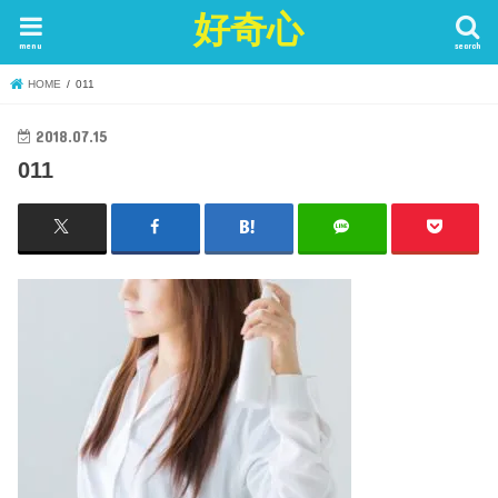
好奇心
menu
search
HOME
011
2018.07.15
011