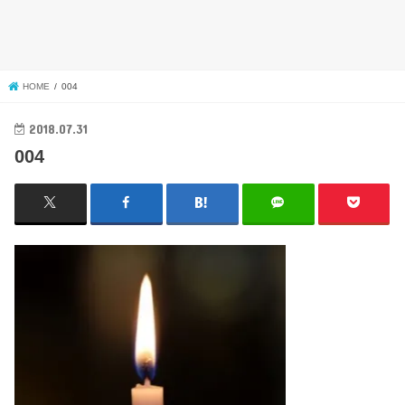
HOME
004
2018.07.31
004