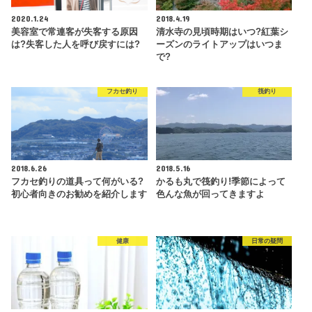
2020.1.24
2018.4.19
美容室で常連客が失客する原因
清水寺の見頃時期はいつ?紅葉シ
は?失客した人を呼び戻すには?
ーズンのライトアップはいつま
で?
フカセ釣り
筏釣り
2018.6.26
2018.5.16
フカセ釣りの道具って何がいる?
かるも丸で筏釣り!季節によって
初心者向きのお勧めを紹介します
色んな魚が回ってきますよ
健康
日常の疑問