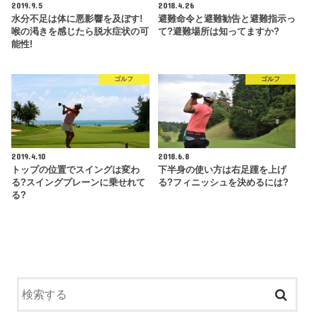
2019.9.5
2018.4.26
水分不足は体に悪影響を及ぼす!
避難命令と避難勧告と避難指示っ
喉の渇きを感じたら脱水症状の可
て?避難場所は知ってますか?
能性!
ゴルフ
ゴルフ
2019.4.10
2018.6.8
トップの位置でスイングは変わ
下半身の使い方は右足踵を上げ
る?スイングプレーンに乗せれて
る?フィニッシュを決めるには?
る?