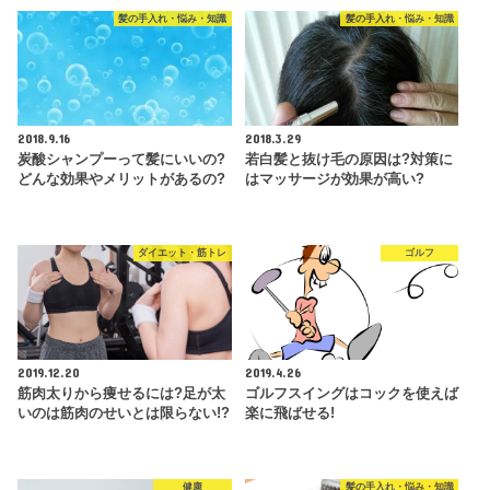
髪の手入れ・悩み・知識
髪の手入れ・悩み・知識
2018.9.16
2018.3.29
炭酸シャンプーって髪にいいの?
若白髪と抜け毛の原因は?対策に
どんな効果やメリットがあるの?
はマッサージが効果が高い?
ダイエット・筋トレ
ゴルフ
2019.12.20
2019.4.26
筋肉太りから痩せるには?足が太
ゴルフスイングはコックを使えば
いのは筋肉のせいとは限らない!?
楽に飛ばせる!
健康
髪の手入れ・悩み・知識