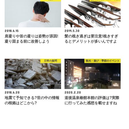
2018.6.15
2019.5.30
肩凝りや首の凝りは姿勢が原因!
髪の梳き過ぎは要注意!梳きすぎ
凝り固まる前に改善しよう
るとデメリットが多いんですよ
日常の疑問
観光・遊び・季節のイベント
2018.6.20
2020.2.20
地震て予知できる?世の中の情報
道後温泉椿館本館の評価は?実際
の根拠はどこから?
に行ってみた感想を載せますね