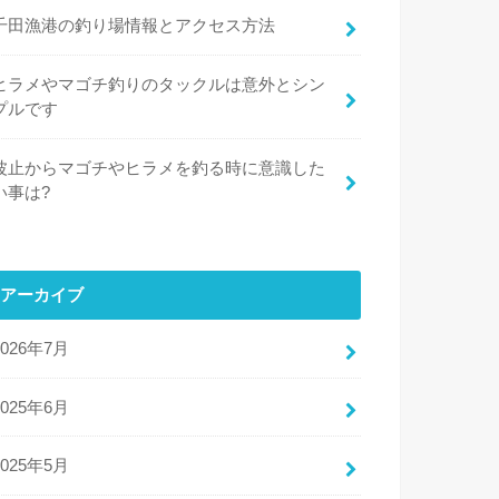
千田漁港の釣り場情報とアクセス方法
ヒラメやマゴチ釣りのタックルは意外とシン
プルです
波止からマゴチやヒラメを釣る時に意識した
い事は?
アーカイブ
2026年7月
2025年6月
2025年5月