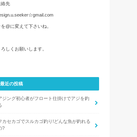
連絡先
esign.u.seeker☆gmail.com
☆を@に変えて下さいね。
よろしくお願いします。
最近の投稿
アジング初心者がフロート仕掛けでアジを釣
る
フカセカゴでスルカゴ釣り!どんな魚が釣れる
の?