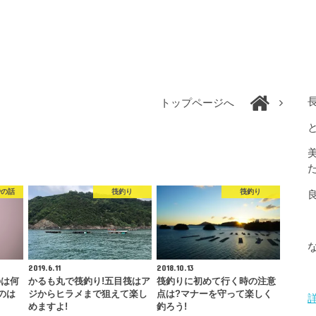
トップページへ
での話
筏釣り
筏釣り
2019.6.11
2018.10.13
のは何
かるも丸で筏釣り!五目筏はア
筏釣りに初めて行く時の注意
のは
ジからヒラメまで狙えて楽し
点は?マナーを守って楽しく
めますよ!
釣ろう!