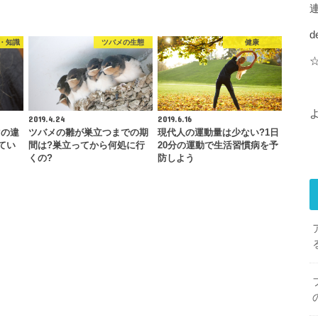
d
・知識
ツバメの生態
健康
2019.4.24
2019.6.16
マの違
ツバメの雛が巣立つまでの期
現代人の運動量は少ない?1日
てい
間は?巣立ってから何処に行
20分の運動で生活習慣病を予
くの?
防しよう