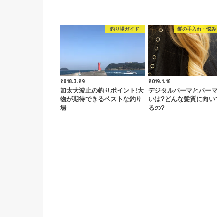
釣り場ガイド
髪の手入れ・悩み
2018.3.29
2019.1.18
加太大波止の釣りポイント!大
デジタルパーマとパー
物が期待できるベストな釣り
いは?どんな髪質に向い
場
るの?