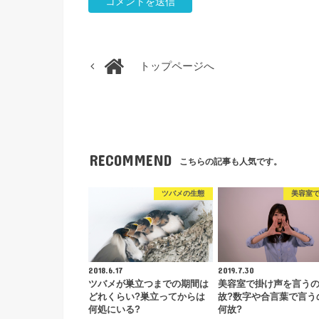
トップページへ
RECOMMEND
こちらの記事も人気です。
ツバメの生態
美容室
2018.6.17
2019.7.30
ツバメが巣立つまでの期間は
美容室で掛け声を言う
どれくらい?巣立ってからは
故?数字や合言葉で言う
何処にいる?
何故?