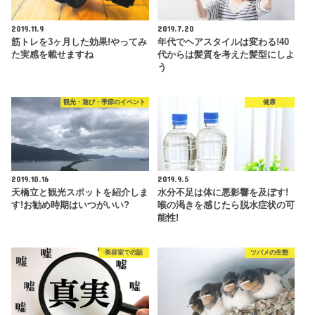
2019.11.9
2019.7.20
筋トレを3ヶ月した効果!やってみ
年代でヘアスタイルは変わる!40
た実感を載せますね
代からは髪質を考えた髪型にしよ
う
観光・遊び・季節のイベント
健康
2019.10.16
2019.9.5
天橋立と観光スポットを紹介しま
水分不足は体に悪影響を及ぼす!
す!お勧め時期はいつがいい?
喉の渇きを感じたら脱水症状の可
能性!
美容室での話
ツバメの生態