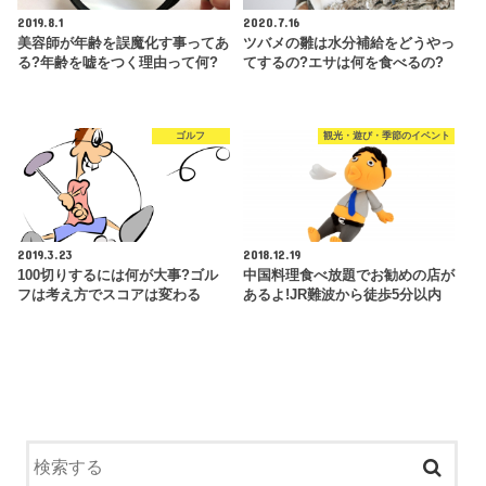
2019.8.1
2020.7.16
美容師が年齢を誤魔化す事ってあ
ツバメの雛は水分補給をどうやっ
る?年齢を嘘をつく理由って何?
てするの?エサは何を食べるの?
ゴルフ
観光・遊び・季節のイベント
2019.3.23
2018.12.19
100切りするには何が大事?ゴル
中国料理食べ放題でお勧めの店が
フは考え方でスコアは変わる
あるよ!JR難波から徒歩5分以内