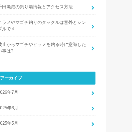
千田漁港の釣り場情報とアクセス方法
ヒラメやマゴチ釣りのタックルは意外とシン
プルです
波止からマゴチやヒラメを釣る時に意識した
い事は?
アーカイブ
2026年7月
2025年6月
2025年5月