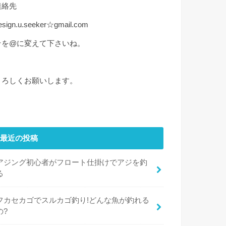
連絡先
esign.u.seeker☆gmail.com
☆を@に変えて下さいね。
よろしくお願いします。
最近の投稿
アジング初心者がフロート仕掛けでアジを釣
る
フカセカゴでスルカゴ釣り!どんな魚が釣れる
の?