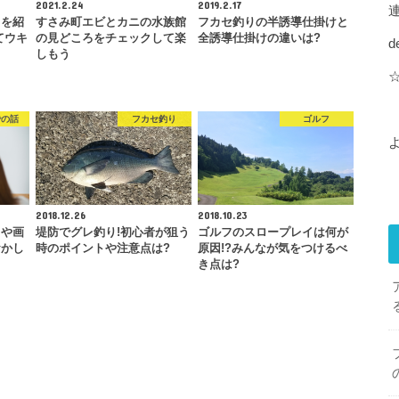
2021.2.24
2019.2.17
キを紹
すさみ町エビとカニの水族館
フカセ釣りの半誘導仕掛けと
てウキ
の見どころをチェックして楽
全誘導仕掛けの違いは?
d
しもう
での話
フカセ釣り
ゴルフ
2018.12.26
2018.10.23
きや画
堤防でグレ釣り!初心者が狙う
ゴルフのスロープレイは何が
おかし
時のポイントや注意点は?
原因!?みんなが気をつけるべ
き点は?