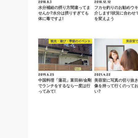
2018.8.3
2018.12.12
水分補給の摂り方間違ってま
フカセ釣りのお勧めウ
せんか?水分は摂りすぎても
介します!状況に合わせ
体に毒ですよ!
を変えよう
観光・遊び・季節のイベント
美容室
2019.6.25
2021.4.22
中国料理「蓮花」富田林/金剛
美容室に写真の切り抜
でランチをするなら一度は行
像を持って行くのって
ってみて!
い?