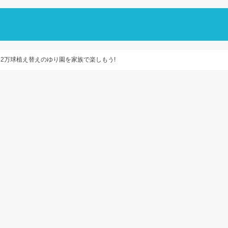
!12万球植え替えのゆり園を家族で楽しもう!