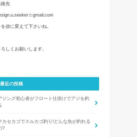
連絡先
esign.u.seeker☆gmail.com
☆を@に変えて下さいね。
よろしくお願いします。
最近の投稿
アジング初心者がフロート仕掛けでアジを釣
る
フカセカゴでスルカゴ釣り!どんな魚が釣れる
の?