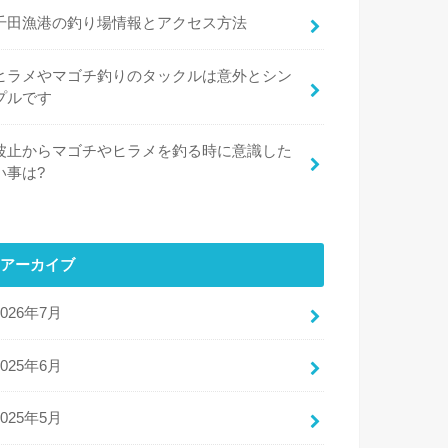
千田漁港の釣り場情報とアクセス方法
ヒラメやマゴチ釣りのタックルは意外とシン
プルです
波止からマゴチやヒラメを釣る時に意識した
い事は?
アーカイブ
2026年7月
2025年6月
2025年5月