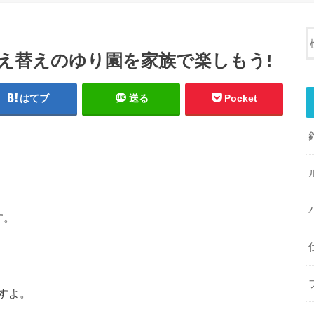
球植え替えのゆり園を家族で楽しもう!
はてブ
送る
Pocket
す。
すよ。