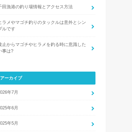
千田漁港の釣り場情報とアクセス方法
ヒラメやマゴチ釣りのタックルは意外とシン
プルです
波止からマゴチやヒラメを釣る時に意識した
い事は?
アーカイブ
2026年7月
2025年6月
2025年5月