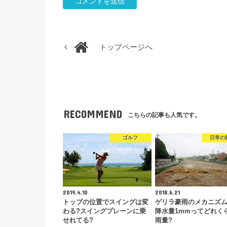
トップページへ
RECOMMEND
こちらの記事も人気です。
ゴルフ
日常の
2019.4.10
2018.6.21
トップの位置でスイングは変
ゲリラ豪雨のメカニズム
わる?スイングプレーンに乗
降水量1mmってどれく
せれてる?
雨量?