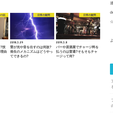
d
での話
日常の疑問
日常の疑問
2018.3.29
2019.3.8
?技
雷が光や音を出すのは何故?
バーや居酒屋でチャージ料を
な理由
発生のメカニズムはどうやっ
払うのは普通?そもそもチャ
てできるの?
ージって何?