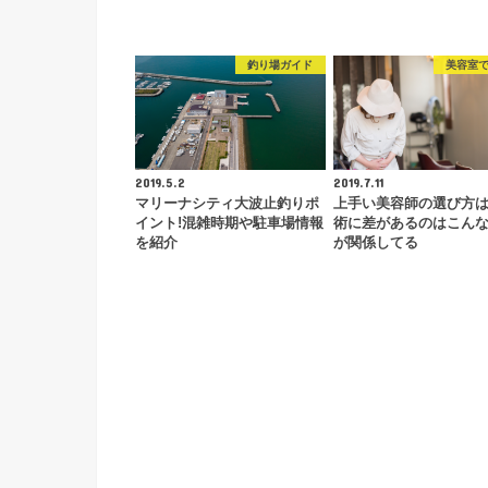
釣り場ガイド
美容室
2019.5.2
2019.7.11
マリーナシティ大波止釣りポ
上手い美容師の選び方は
イント!混雑時期や駐車場情報
術に差があるのはこん
を紹介
が関係してる