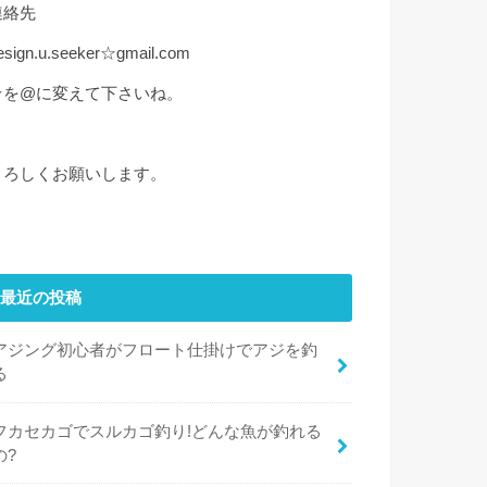
連絡先
esign.u.seeker☆gmail.com
☆を@に変えて下さいね。
よろしくお願いします。
最近の投稿
アジング初心者がフロート仕掛けでアジを釣
る
フカセカゴでスルカゴ釣り!どんな魚が釣れる
の?