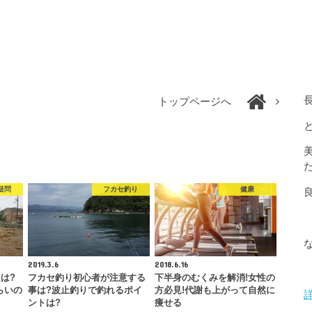
トップページへ
疑問
フカセ釣り
健康
2019.3.6
2018.6.16
は?
フカセ釣り初心者が注意する
下半身のむくみを解消!女性の
らいの
事は?波止釣りで釣れるポイ
方必見!代謝も上がって自然に
ントは?
痩せる