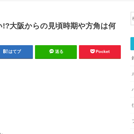
!?大阪からの見頃時期や方角は何
はてブ
送る
Pocket