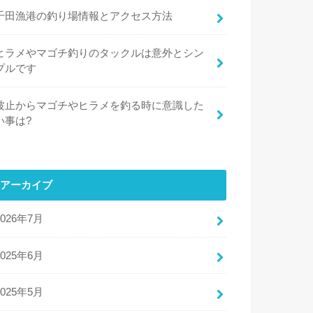
千田漁港の釣り場情報とアクセス方法
ヒラメやマゴチ釣りのタックルは意外とシン
プルです
波止からマゴチやヒラメを釣る時に意識した
い事は?
アーカイブ
2026年7月
2025年6月
2025年5月