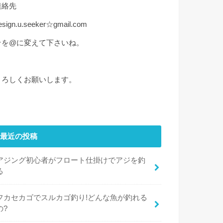
連絡先
esign.u.seeker☆gmail.com
☆を@に変えて下さいね。
よろしくお願いします。
最近の投稿
アジング初心者がフロート仕掛けでアジを釣
る
フカセカゴでスルカゴ釣り!どんな魚が釣れる
の?