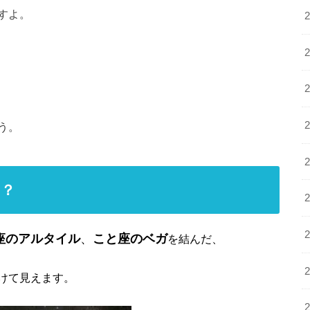
すよ。
う。
の？
座のアルタイル
、
こと座のベガ
を結んだ、
けて見えます。