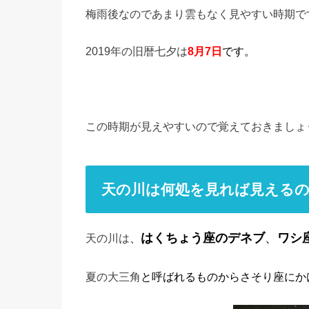
梅雨後なのであまり雲もなく見やすい時期で
2019年の旧暦七夕は
8月7日
です。
この時期が見えやすいので覚えておきましょ
天の川は何処を見れば見える
はくちょう座のデネブ
、
ワシ
天の川は
、
夏の大三角
と呼ばれるものからさそり座にか