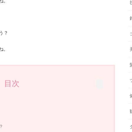
ね。
う？
ね。
目次
？