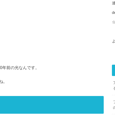
d
00年前の光なんです。
ね。