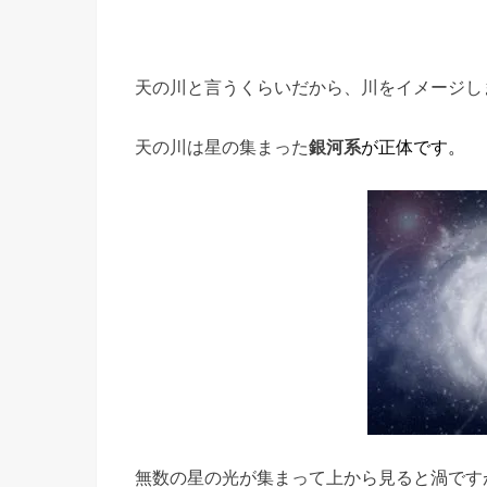
天の川と言うくらいだから、川をイメージし
天の川は星の集まった
銀河系
が正体です。
無数の星の光が集まって上から見ると渦です