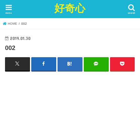
好奇心
menu
search
HOME
002
2019.01.30
002