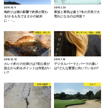
2019.10.9
2019.1.30
海釣りは潮の影響で釣果が変わ
寒波と寒気は違う?冬の天気で大
る!かるも丸でまさかの結末
荒れになるのは何故？
に・・。
仕掛け・釣り方
髪の手入れ・悩み・知識
2018.12.12
2019.1.18
カレイ釣りの仕掛けは?初心者が
デジタルパーマとパーマの違い
波止から釣るポイントは何処がい
は?どんな髪質に向いているの?
い?
日常の疑問
ゴルフ