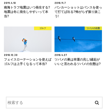
2019.4.10
2018.11.7
南海トラフ地震はいつ発生する?
バンカーショットはバンスを使っ
地震は冬に発生しやすいって本
て打てば出る?怖がらず振り抜こ
当?
う!
ゴルフ
ツバメの生態
2018.12.30
2018.4.27
フェイスローテーションを使えば
ツバメの巣は幸運の兆し!縁起が
ゴルフは上手くなるって本当?
いいと言われるツバメの生態は?