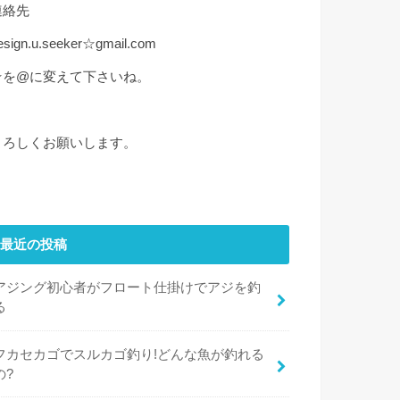
連絡先
esign.u.seeker☆gmail.com
☆を@に変えて下さいね。
よろしくお願いします。
最近の投稿
アジング初心者がフロート仕掛けでアジを釣
る
フカセカゴでスルカゴ釣り!どんな魚が釣れる
の?