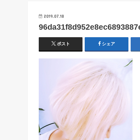
2019.07.18
96da31f8d952e8ec6893887
ポスト
シェア