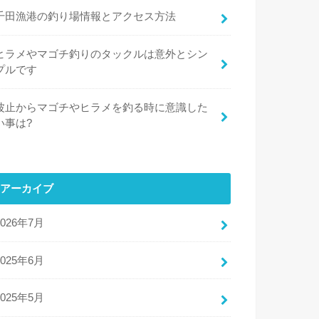
千田漁港の釣り場情報とアクセス方法
ヒラメやマゴチ釣りのタックルは意外とシン
プルです
波止からマゴチやヒラメを釣る時に意識した
い事は?
アーカイブ
2026年7月
2025年6月
2025年5月