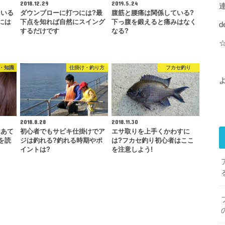
2018.12.29
2019.5.24
ている
ダウンブローに打つには?最
腹筋と腰痛は関係している?
には
下点を知れば自然にスイング
下っ腹を鍛えると痛みはなく
d
するだけです
なる?
・知識
仕掛け・釣り方
フカセ釣り
2018.8.28
2018.11.30
はあて
初心者でもサビキ仕掛けでア
エサ取りを上手くかわすに
を読
ジは釣れる?釣れる時期やポ
は?フカセ釣り初心者はここ
イントは?
を注意しよう!