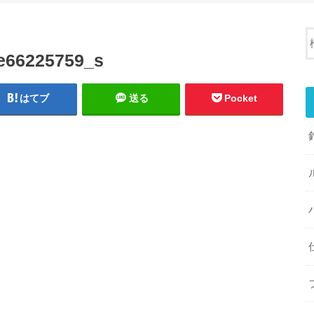
e66225759_s
はてブ
送る
Pocket