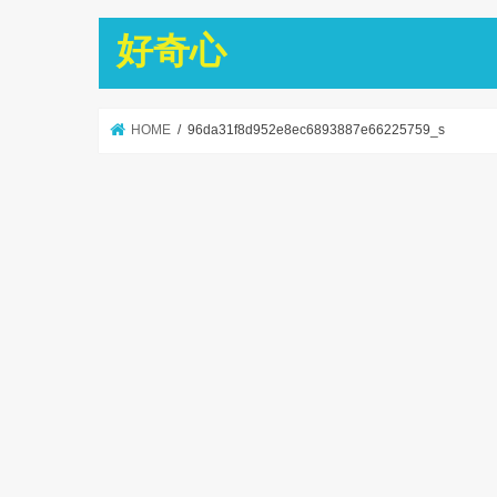
好奇心
HOME
96da31f8d952e8ec6893887e66225759_s