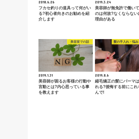
2018.6.26
2019.3.24
フカセ釣りの道具って何がい
美容師が無免許で働い
る?初心者向きのお勧めを紹
のは何故?なくならない
介します
理由がある
美容室での話
髪の手入れ・悩み
2019.1.31
2019.8.6
美容師が困るお客様の行動や
縮毛矯正の髪にパーマ
言動とは?内心思っている事
れる?後悔する前にこれ
を教えます
んで!