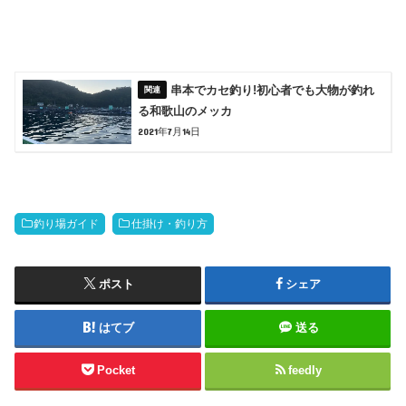
串本でカセ釣り!初心者でも大物が釣れ
る和歌山のメッカ
2021年7月14日
釣り場ガイド
仕掛け・釣り方
ポスト
シェア
はてブ
送る
Pocket
feedly