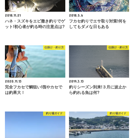
2018.11.21
2018.5.6
ハネ・スズキをエビ撒き釣りでゲ
フカセ釣りでエサ取り対策!何を
ット!初心者が釣る時の注意点は?
してもダメな日もある
仕掛け・釣り方
仕掛け・釣り方
2020.11.13
2019.3.13
完全フカセで鯛狙い!筏やカセで
釣りシーズン到来!３月に波止か
は釣果大！
ら釣れる魚は何?
釣り場ガイド
釣り場ガイド