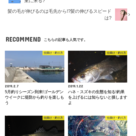
巣に来る?
髪の毛が伸びるのは毛先から!?髪の伸びるスピード
は?
RECOMMEND
こちらの記事も人気です。
仕掛け・釣り方
仕掛け・釣り方
2019.2.7
2019.1.22
5月釣りシーズン到来!ゴールデン
ハネ・スズキの生態を知る!釣果
ウイークに堤防から釣りを楽しも
を上げるには知らないと損します
う
よ
仕掛け・釣り方
仕掛け・釣り方