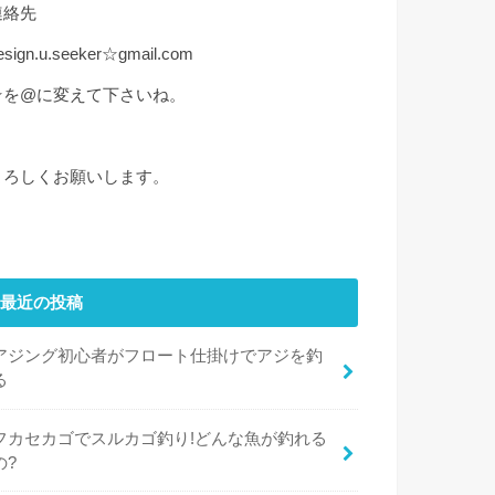
連絡先
esign.u.seeker☆gmail.com
☆を@に変えて下さいね。
よろしくお願いします。
最近の投稿
アジング初心者がフロート仕掛けでアジを釣
る
フカセカゴでスルカゴ釣り!どんな魚が釣れる
の?