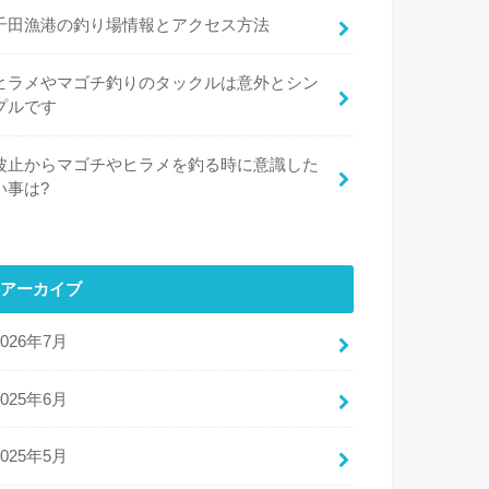
千田漁港の釣り場情報とアクセス方法
ヒラメやマゴチ釣りのタックルは意外とシン
プルです
波止からマゴチやヒラメを釣る時に意識した
い事は?
アーカイブ
2026年7月
2025年6月
2025年5月