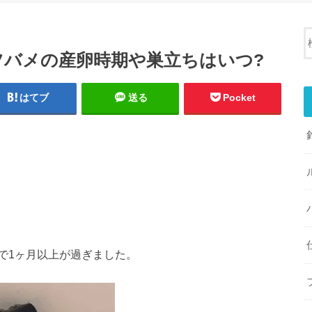
ツバメの産卵時期や巣立ちはいつ?
はてブ
送る
Pocket
で1ヶ月以上が過ぎました。