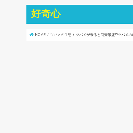
好奇心
HOME
ツバメの生態
ツバメが来ると商売繁盛!?ツバメの