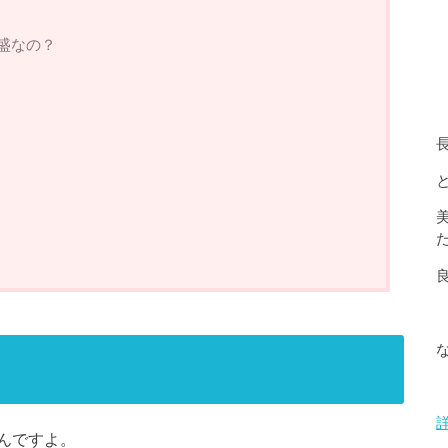
盛なの？
んですよ。