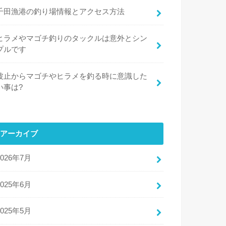
千田漁港の釣り場情報とアクセス方法
ヒラメやマゴチ釣りのタックルは意外とシン
プルです
波止からマゴチやヒラメを釣る時に意識した
い事は?
アーカイブ
2026年7月
2025年6月
2025年5月