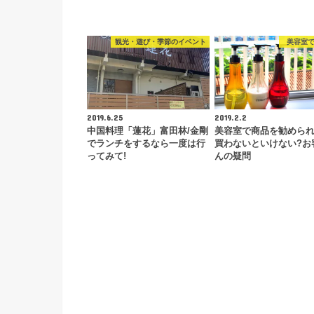
観光・遊び・季節のイベント
美容室
2019.6.25
2019.2.2
中国料理「蓮花」富田林/金剛
美容室で商品を勧めら
でランチをするなら一度は行
買わないといけない?お
ってみて!
んの疑問