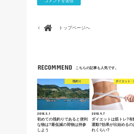
トップページへ
RECOMMEND
こちらの記事も人気です。
筏釣り
ダイエット・
2018.5.1
2018.9.7
初めての筏釣りであると便利
ダイエットは筋トレ?有
な物は?最低減の荷物は持参
運動?効果が出始めるの
しよう
れくらい?