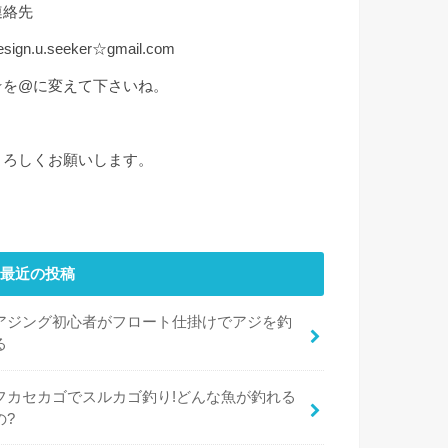
連絡先
esign.u.seeker☆gmail.com
☆を@に変えて下さいね。
よろしくお願いします。
最近の投稿
アジング初心者がフロート仕掛けでアジを釣
る
フカセカゴでスルカゴ釣り!どんな魚が釣れる
の?