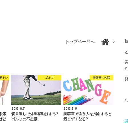
トップページへ
筋トレ
ゴルフ
美容室での話
2019.11.7
2019.2.14
酸素
切り返しで体重移動はする?
美容室で違う人を指名すると
はど
ゴルフの不思議
気まずくなる?