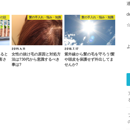
d
での話
髪の手入れ・悩み・知識
髪の手入れ・悩み・知識
2019.4.11
2018.7.17
れると
女性の抜け毛の原因と対処方
紫外線から髪の毛を守ろう!髪
客さ
法は?30代から意識するべき
や頭皮を保護せず外出してま
事は?
せんか?