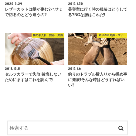
2020.2.29
2019.1.30
レザーカットは髪が傷む?ハサミ
美容室に行く時の服装はどうして
で切るのとどう違うの?
る?NGな服はこれだ!
髪の手入れ・悩み・知識
釣りの豆知識・マナー
2018.12.5
2019.1.6
セルフカラーで失敗!後悔しない
釣りのトラブル横入りから揉め事
ためにまずはこれを読んで!
に発展!そんな時はどうすればい
い?