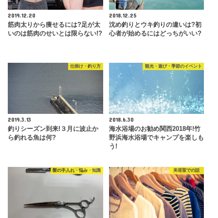
2019.12.20
2018.12.25
筋肉太りから痩せるには?足が太
沈め釣りとウキ釣りの違いは?初
いのは筋肉のせいとは限らない!?
心者が始めるにはどっちがいい?
仕掛け・釣り方
観光・遊び・季節のイベント
2019.3.13
2018.6.30
釣りシーズン到来!３月に波止か
海水浴場のお勧め関西2018年!竹
ら釣れる魚は何?
野浜海水浴場でキャンプを楽しも
う!
髪の手入れ・悩み・知識
美容室での話