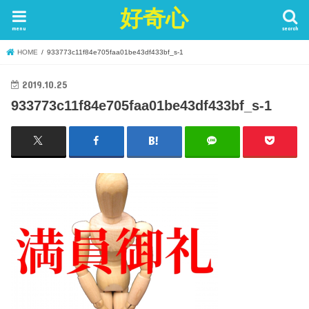
好奇心
menu
search
HOME
933773c11f84e705faa01be43df433bf_s-1
2019.10.25
933773c11f84e705faa01be43df433bf_s-1