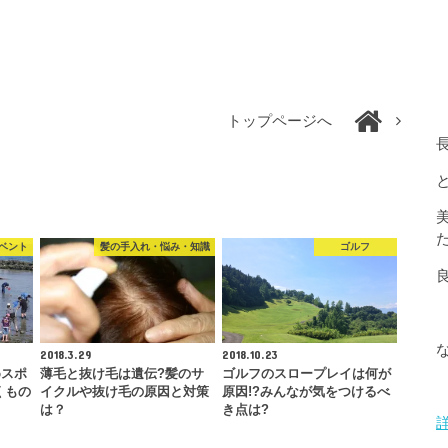
トップページへ
ベント
髪の手入れ・悩み・知識
ゴルフ
2018.3.29
2018.10.23
めスポ
薄毛と抜け毛は遺伝?髪のサ
ゴルフのスロープレイは何が
くもの
イクルや抜け毛の原因と対策
原因!?みんなが気をつけるべ
は？
き点は?