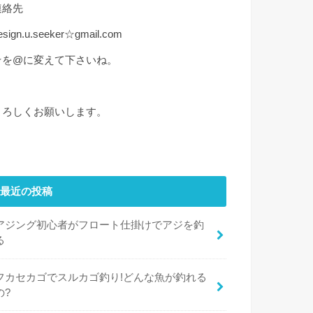
連絡先
esign.u.seeker☆gmail.com
☆を@に変えて下さいね。
よろしくお願いします。
最近の投稿
アジング初心者がフロート仕掛けでアジを釣
る
フカセカゴでスルカゴ釣り!どんな魚が釣れる
の?