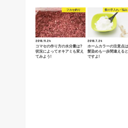
フカセ釣り
髪の手入れ・悩み
2018.11.24
2018.7.24
コマセの作り方の水分量は?
ホームカラーの注意点は
状況によってオキアミも変え
髪染めも一歩間違える
てみよう!
ですよ!