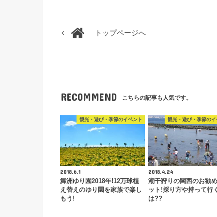
トップページへ
RECOMMEND
こちらの記事も人気です。
観光・遊び・季節のイベント
観光・遊び・季節のイ
2018.6.1
2018.4.24
舞洲ゆり園2018年!12万球植
潮干狩りの関西のお勧
え替えのゆり園を家族で楽し
ット!採り方や持って行
もう!
は??