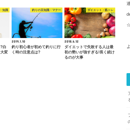
・知識
釣りの豆知識・マナー
ダイエット・筋トレ
d
2019.1.10
2018.6.12
?白
釣り初心者が初めて釣りに行
ダイエットで失敗する人は最
と大変
く時の注意点は?
初の勢いが強すぎる!長く続け
るのが大事