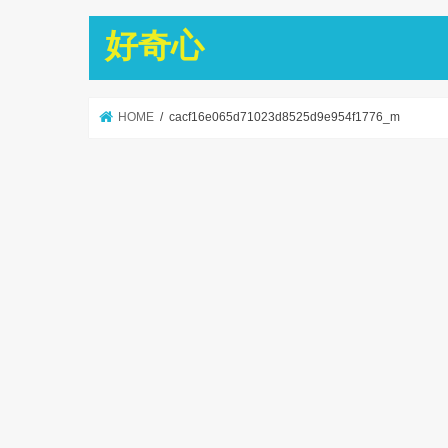
好奇心
HOME
cacf16e065d71023d8525d9e954f1776_m