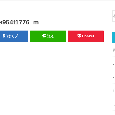
e954f1776_m
はてブ
送る
Pocket