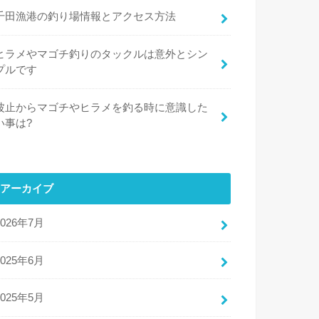
千田漁港の釣り場情報とアクセス方法
ヒラメやマゴチ釣りのタックルは意外とシン
プルです
波止からマゴチやヒラメを釣る時に意識した
い事は?
アーカイブ
2026年7月
2025年6月
2025年5月