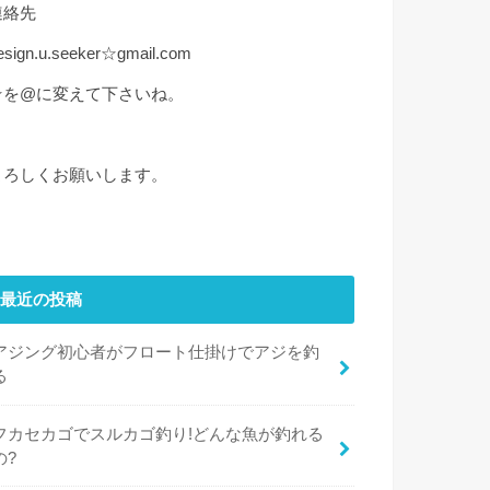
連絡先
esign.u.seeker☆gmail.com
☆を@に変えて下さいね。
よろしくお願いします。
最近の投稿
アジング初心者がフロート仕掛けでアジを釣
る
フカセカゴでスルカゴ釣り!どんな魚が釣れる
の?