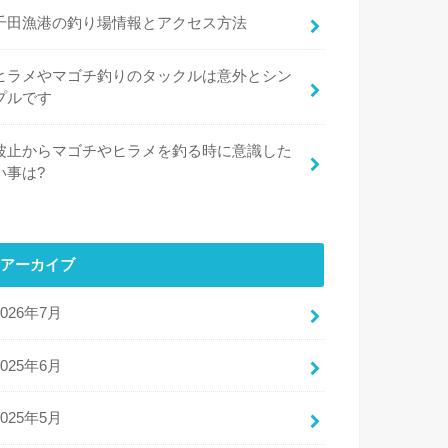
千田漁港の釣り場情報とアクセス方法
ヒラメやマゴチ釣りのタックルは意外とシン
プルです
波止からマゴチやヒラメを釣る時に意識した
い事は?
アーカイブ
2026年7月
2025年6月
2025年5月