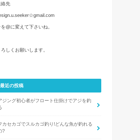
連絡先
esign.u.seeker☆gmail.com
☆を@に変えて下さいね。
よろしくお願いします。
最近の投稿
アジング初心者がフロート仕掛けでアジを釣
る
フカセカゴでスルカゴ釣り!どんな魚が釣れる
の?