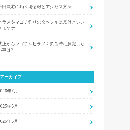
千田漁港の釣り場情報とアクセス方法
ヒラメやマゴチ釣りのタックルは意外とシン
プルです
波止からマゴチやヒラメを釣る時に意識した
い事は?
アーカイブ
2026年7月
2025年6月
2025年5月