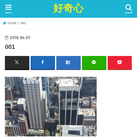
好奇心
menu
search
HOME
001
2018.04.07
001