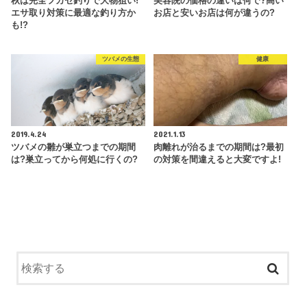
秋は完全フカセ釣りで大物狙い!
美容院の価格の違いは何で?高い
エサ取り対策に最適な釣り方か
お店と安いお店は何が違うの?
も!?
ツバメの生態
健康
2019.4.24
2021.1.13
ツバメの雛が巣立つまでの期間
肉離れが治るまでの期間は?最初
は?巣立ってから何処に行くの?
の対策を間違えると大変ですよ!