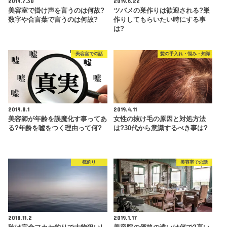
2019.7.30
2019.6.22
美容室で掛け声を言うのは何故?
ツバメの巣作りは歓迎される?巣
数字や合言葉で言うのは何故?
作りしてもらいたい時にする事
は?
美容室での話
髪の手入れ・悩み・知識
2019.8.1
2019.4.11
美容師が年齢を誤魔化す事ってあ
女性の抜け毛の原因と対処方法
る?年齢を嘘をつく理由って何?
は?30代から意識するべき事は?
筏釣り
美容室での話
2018.11.2
2019.1.17