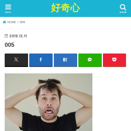
好奇心
menu
search
HOME
005
2018.12.11
005