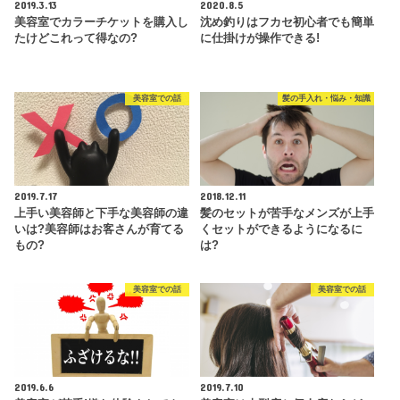
2019.3.13
2020.8.5
美容室でカラーチケットを購入し
沈め釣りはフカセ初心者でも簡単
たけどこれって得なの?
に仕掛けが操作できる!
美容室での話
髪の手入れ・悩み・知識
2019.7.17
2018.12.11
上手い美容師と下手な美容師の違
髪のセットが苦手なメンズが上手
いは?美容師はお客さんが育てる
くセットができるようになるに
もの?
は?
美容室での話
美容室での話
2019.6.6
2019.7.10