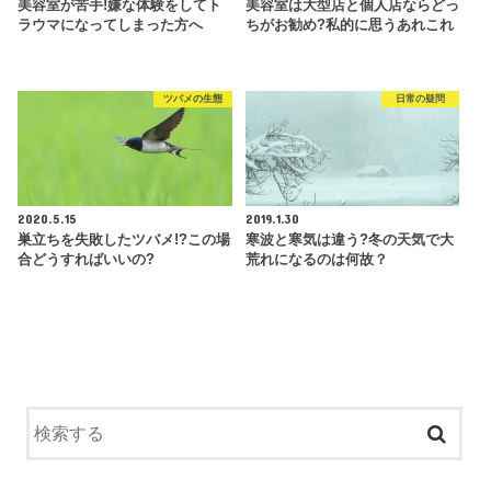
美容室が苦手!嫌な体験をしてト
美容室は大型店と個人店ならどっ
ラウマになってしまった方へ
ちがお勧め?私的に思うあれこれ
ツバメの生態
日常の疑問
2020.5.15
2019.1.30
巣立ちを失敗したツバメ!?この場
寒波と寒気は違う?冬の天気で大
合どうすればいいの?
荒れになるのは何故？