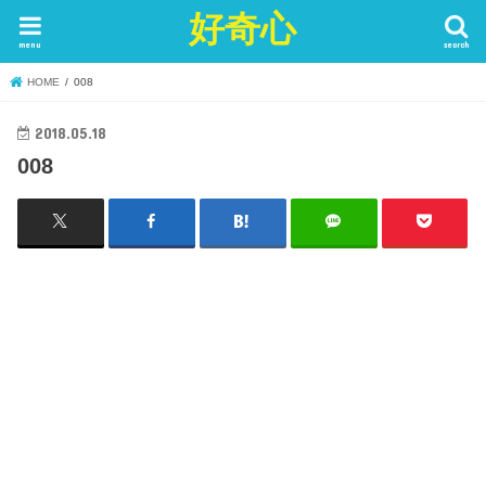
好奇心
menu
search
HOME
008
2018.05.18
008