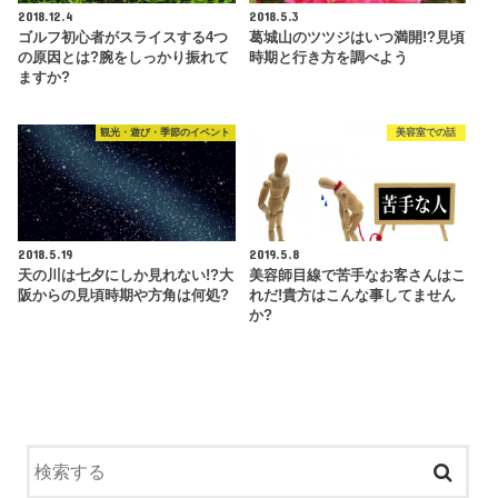
2018.12.4
2018.5.3
ゴルフ初心者がスライスする4つ
葛城山のツツジはいつ満開!?見頃
の原因とは?腕をしっかり振れて
時期と行き方を調べよう
ますか?
観光・遊び・季節のイベント
美容室での話
2018.5.19
2019.5.8
天の川は七夕にしか見れない!?大
美容師目線で苦手なお客さんはこ
阪からの見頃時期や方角は何処?
れだ!貴方はこんな事してません
か?