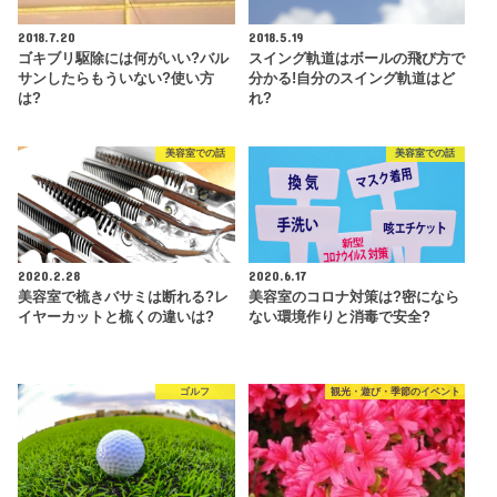
2018.7.20
2018.5.19
ゴキブリ駆除には何がいい?バル
スイング軌道はボールの飛び方で
サンしたらもういない?使い方
分かる!自分のスイング軌道はど
は?
れ?
美容室での話
美容室での話
2020.2.28
2020.6.17
美容室で梳きバサミは断れる?レ
美容室のコロナ対策は?密になら
イヤーカットと梳くの違いは?
ない環境作りと消毒で安全?
ゴルフ
観光・遊び・季節のイベント