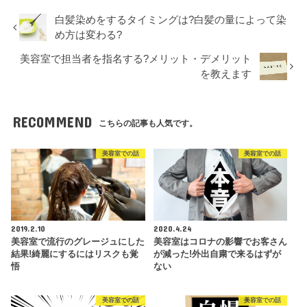
白髪染めをするタイミングは?白髪の量によって染
め方は変わる?
美容室で担当者を指名する?メリット・デメリット
を教えます
RECOMMEND
こちらの記事も人気です。
美容室での話
美容室での話
2019.2.10
2020.4.24
美容室で流行のグレージュにした
美容室はコロナの影響でお客さん
結果!綺麗にするにはリスクも覚
が減った!外出自粛で来るはずが
悟
ない
美容室での話
美容室での話