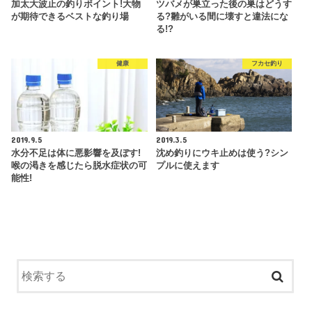
加太大波止の釣りポイント!大物
ツバメが巣立った後の巣はどうす
が期待できるベストな釣り場
る?雛がいる間に壊すと違法にな
る!?
健康
フカセ釣り
2019.9.5
2019.3.5
水分不足は体に悪影響を及ぼす!
沈め釣りにウキ止めは使う?シン
喉の渇きを感じたら脱水症状の可
プルに使えます
能性!