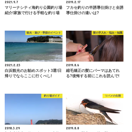
2021.9.7
2019.2.17
マリーナシティ海釣り公園釣り場
フカセ釣りの半誘導仕掛けと全誘
紹介!家族で行ける手軽な釣り場
導仕掛けの違いは?
観光・遊び・季節のイベント
髪の手入れ・悩み・知識
2021.2.23
2019.8.6
白浜観光のお勧めスポット3選!日
縮毛矯正の髪にパーマはあてれ
帰りでならここに行くべし!
る?後悔する前にこれを読んで!
釣り場ガイド
ツバメの生態
2018.3.29
2019.8.8