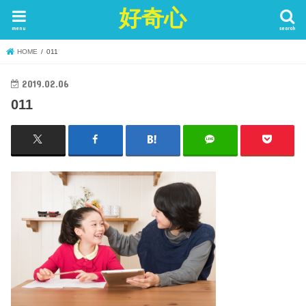
好奇心
menu
search
HOME
011
2019.02.06
011