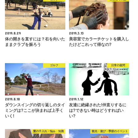
2019.8.29
2019.3.13
体の開きを直すには？右を向いた
美容室でカラーチケットを購入し
ままクラブを振ろう
たけどこれって得なの?
ゴルフ
日常の疑問
2019.8.18
2019.1.12
ダウンスイングの切り返しのタイ
友達に絶縁された!仲直りするに
ミングは?ここが決まれば上手く
は?できない時はどうすればい
いく!
い?
髪の手入れ・悩み・知識
観光・遊び・季節のイベント