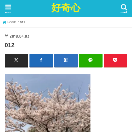
好奇心
menu
search
HOME
012
2018.04.03
012