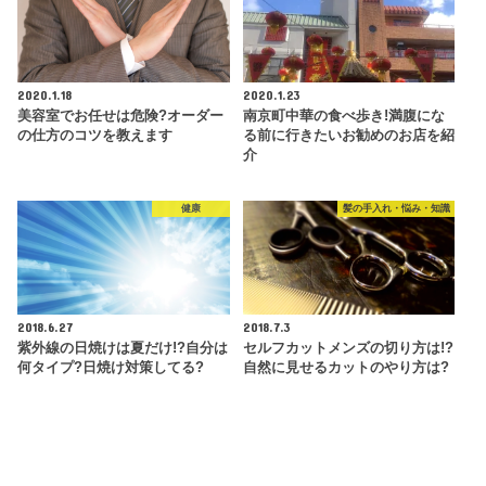
2020.1.18
2020.1.23
美容室でお任せは危険?オーダー
南京町中華の食べ歩き!満腹にな
の仕方のコツを教えます
る前に行きたいお勧めのお店を紹
介
健康
髪の手入れ・悩み・知識
2018.6.27
2018.7.3
紫外線の日焼けは夏だけ!?自分は
セルフカットメンズの切り方は!?
何タイプ?日焼け対策してる?
自然に見せるカットのやり方は?