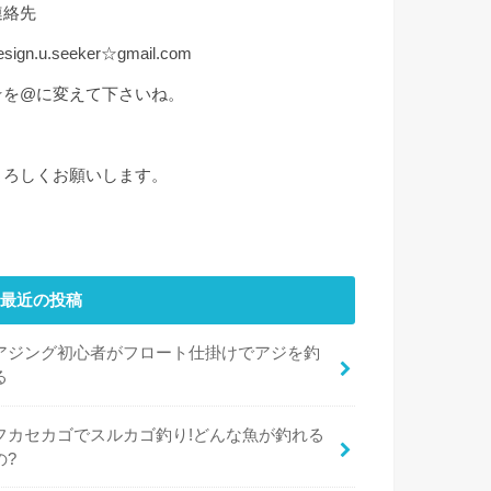
連絡先
esign.u.seeker☆gmail.com
☆を@に変えて下さいね。
よろしくお願いします。
最近の投稿
アジング初心者がフロート仕掛けでアジを釣
る
フカセカゴでスルカゴ釣り!どんな魚が釣れる
の?