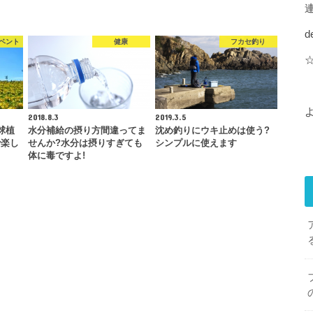
d
ベント
健康
フカセ釣り
2018.8.3
2019.3.5
万球植
水分補給の摂り方間違ってま
沈め釣りにウキ止めは使う?
で楽し
せんか?水分は摂りすぎても
シンプルに使えます
体に毒ですよ!