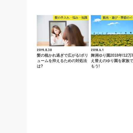
髪の手入れ・悩み・知識
観光・遊び・季節のイ
2019.8.30
2018.6.1
髪の梳かれ過ぎで広がる!ボリ
舞洲ゆり園2018年!12
ュームを抑えるための対処法
え替えのゆり園を家族
は?
もう!