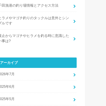
千田漁港の釣り場情報とアクセス方法
ヒラメやマゴチ釣りのタックルは意外とシン
プルです
波止からマゴチやヒラメを釣る時に意識した
い事は?
アーカイブ
2026年7月
2025年6月
2025年5月