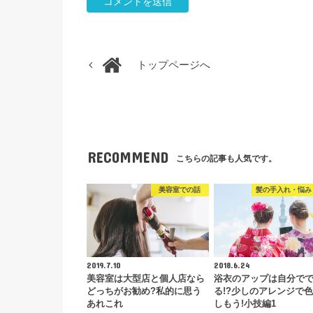
トップページへ
RECOMMEND
こちらの記事も人気です。
美容室での話
髪の手入れ・悩み
2019.7.10
2018.6.24
美容室は大型店と個人店なら
浴衣のアップは自分で
どっちがお勧め?私的に思う
る!?少しのアレンジで
あれこれ
しもう!小技編1