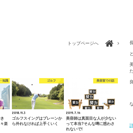
トップページへ
・知識
ゴルフ
美容室での話
2018.11.3
2019.7.14
でき
ゴルフスイングはプレーンか
美容師は真面目な人が少ない
色々楽
ら外れなければ上手くいく
って本当?そんな噂に惑わさ
れないで!